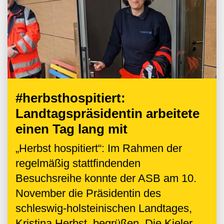
#herbsthospitiert:
Landtagspräsidentin arbeitete
einen Tag lang mit
„Herbst hospitiert“: Im Rahmen der
regelmäßig stattfindenden
Besuchsreihe konnte der ASB am 10.
November die Präsidentin des
schleswig-holsteinischen Landtages,
Kristina Herbst, begrüßen. Die Kieler