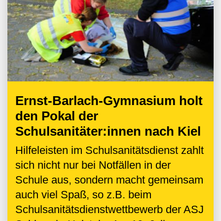
Ernst-Barlach-Gymnasium holt
den Pokal der
Schulsanitäter:innen nach Kiel
Hilfeleisten im Schulsanitätsdienst zahlt
sich nicht nur bei Notfällen in der
Schule aus, sondern macht gemeinsam
auch viel Spaß, so z.B. beim
Schulsanitätsdienstwettbewerb der ASJ