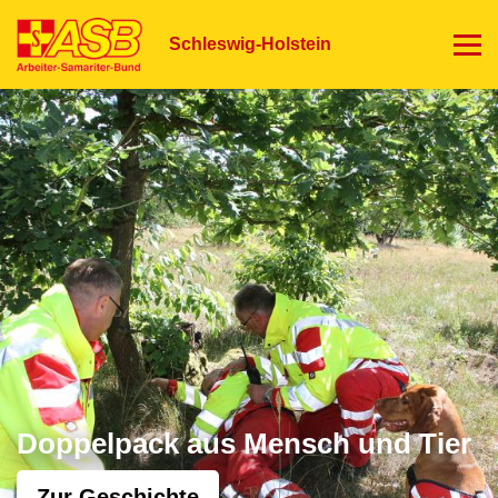
Direkt
zum
Schleswig-Holstein
Inhalt
Doppelpack aus Mensch und Tier
Zur Geschichte