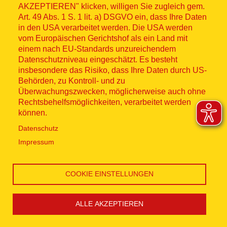
Impressum
AKZEPTIEREN" klicken, willigen Sie zugleich gem.
Art. 49 Abs. 1 S. 1 lit. a) DSGVO ein, dass Ihre Daten
Datenschutz
in den USA verarbeitet werden. Die USA werden
vom Europäischen Gerichtshof als ein Land mit
Kontakt
einem nach EU-Standards unzureichendem
Datenschutzniveau eingeschätzt. Es besteht
insbesondere das Risiko, dass Ihre Daten durch US-
Hinweisgebersystem
Behörden, zu Kontroll- und zu
Überwachungszwecken, möglicherweise auch ohne
Lieferkette
Rechtsbehelfsmöglichkeiten, verarbeitet werden
können.
Widerruf
Datenschutz
Impressum
Social Media
COOKIE EINSTELLUNGEN
ALLE AKZEPTIEREN
Cookie Einstellungen