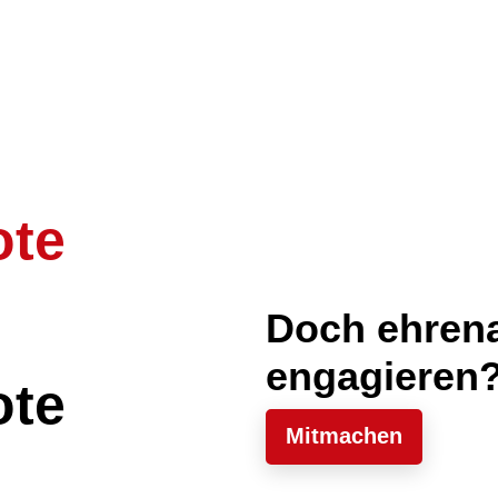
ote
Doch ehren
engagieren
ote
Mitmachen