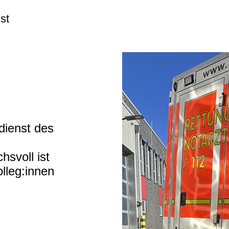
st
sdienst des
svoll ist
olleg:innen