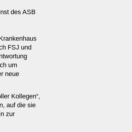
ienst des ASB
ns Krankenhaus
nach FSJ und
ntwortung
uch um
er neue
ler Kollegen“,
, auf die sie
in zur