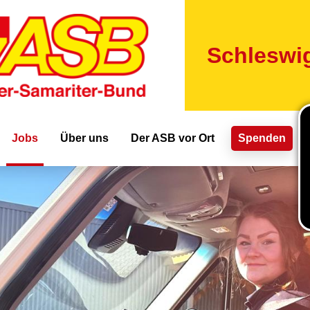
Direkt
zum
Inhalt
Schleswig
ion
Jobs
Über uns
Der ASB vor Ort
Spenden