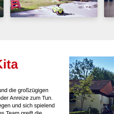
ita
und die großzügigen
nder Anreize zum Tun.
gen und sich spielend
s Team greift die