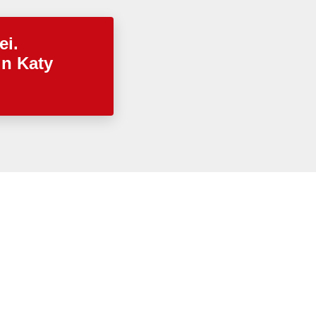
ei.
in Katy